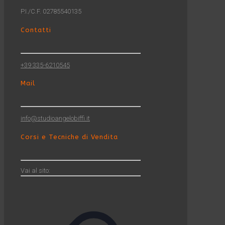
P.I./C.F. 02785540135
Contatti
+39 335-6210545
Mail
info@studioangelobiffi.it
Corsi e Tecniche di Vendita
Vai al sito: